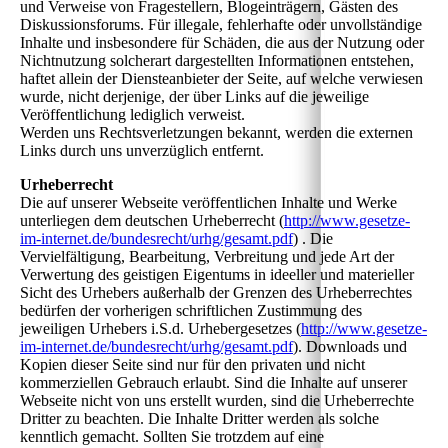
und Verweise von Fragestellern, Blogeinträgern, Gästen des
Diskussionsforums. Für illegale, fehlerhafte oder unvollständige
Inhalte und insbesondere für Schäden, die aus der Nutzung oder
Nichtnutzung solcherart dargestellten Informationen entstehen,
haftet allein der Diensteanbieter der Seite, auf welche verwiesen
wurde, nicht derjenige, der über Links auf die jeweilige
Veröffentlichung lediglich verweist.
Werden uns Rechtsverletzungen bekannt, werden die externen
Links durch uns unverzüglich entfernt.
Urheberrecht
Die auf unserer Webseite veröffentlichen Inhalte und Werke
unterliegen dem deutschen Urheberrecht (
http://www.gesetze-
im-internet.de/bundesrecht/urhg/gesamt.pdf
) . Die
Vervielfältigung, Bearbeitung, Verbreitung und jede Art der
Verwertung des geistigen Eigentums in ideeller und materieller
Sicht des Urhebers außerhalb der Grenzen des Urheberrechtes
bedürfen der vorherigen schriftlichen Zustimmung des
jeweiligen Urhebers i.S.d. Urhebergesetzes (
http://www.gesetze-
im-internet.de/bundesrecht/urhg/gesamt.pdf
). Downloads und
Kopien dieser Seite sind nur für den privaten und nicht
kommerziellen Gebrauch erlaubt. Sind die Inhalte auf unserer
Webseite nicht von uns erstellt wurden, sind die Urheberrechte
Dritter zu beachten. Die Inhalte Dritter werden als solche
kenntlich gemacht. Sollten Sie trotzdem auf eine